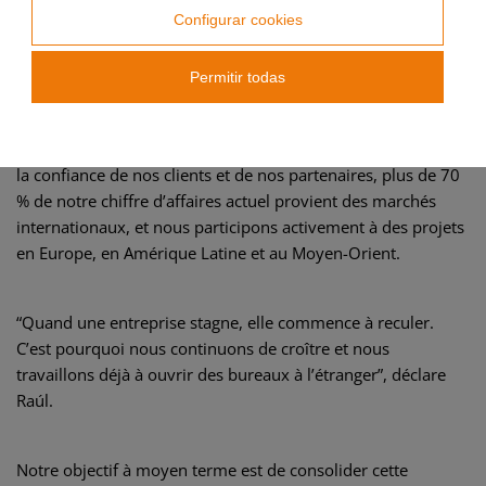
Configurar cookies
Croissance internationale et une vision qui ne change pas
Permitir todas
Notre croissance a été constante depuis le début, mais ces
dernières années, elle a connu un bond significatif. Grâce à
la confiance de nos clients et de nos partenaires, plus de 70
% de notre chiffre d’affaires actuel provient des marchés
internationaux, et nous participons activement à des projets
en Europe, en Amérique Latine et au Moyen-Orient.
“Quand une entreprise stagne, elle commence à reculer.
C’est pourquoi nous continuons de croître et nous
travaillons déjà à ouvrir des bureaux à l’étranger”, déclare
Raúl.
Notre objectif à moyen terme est de consolider cette