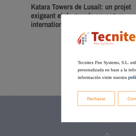
Katara Towers de Lusail: un projet
exigeant et de grande envergure
internationale
Tecnitex Fire Systems, S.L. uti
personalizada en base a la inf
pol
información visite nuestra
Rechazar
Conf