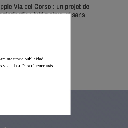
pple Via del Corso : un projet de
ectorisation intégrateur et sans
mpact esthétique
 para mostrarte publicidad
s visitadas). Para obtener más