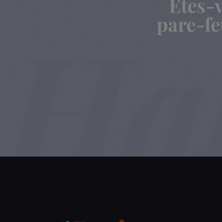
Êtes-v
pare-fe