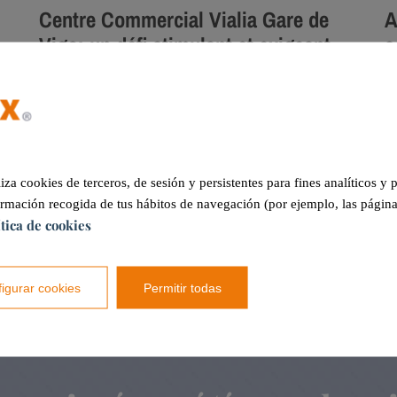
Centre Commercial Vialia Gare de
A
Vigo: un défi stimulant et exigeant
s
i
liza cookies de terceros, de sesión y persistentes para fines analíticos y
ormación recogida de tus hábitos de navegación (por ejemplo, las página
ítica de cookies
igurar cookies
Permitir todas