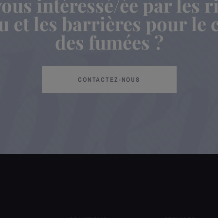
ous intéressé/ée par les 
u et les barrières pour le 
des fumées ?
CONTACTEZ-NOUS