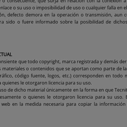
e o consecuente, que surja en relación con la conexión a
 enlace o su uso o imposibilidad de uso o cualquier falla en e
ión, defecto demora en la operación o transmisión, aun c
era sido o fuere informado sobre la posibilidad de dicho
CTUAL
onsiente que todo copyright, marca registrada y demás de
os materiales o contenidos que se aportan como parte de la
ráfico, código fuente, logos, etc.) corresponden en todo
 a quienes le otorgaron licencia para su uso.
so de dicho material únicamente en la forma en que Tecnite
resamente o quienes le otorgaron licencia para su uso. 
na web en la medida necesaria para copiar la información