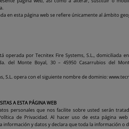
resente página web, así como a alterar, sustituir o modif
a.
ada en esta página web se refiere únicamente al ámbito geogr
á operada por Tecnitex Fire Systems, S.L., domiciliada en
a. del Monte Boyal, 30 – 45950 Casarrubios del Mont
ms, S.L. opera con el siguiente nombre de dominio: www.tecn
ISITAS A ESTA PÁGINA WEB
atos personales que nos facilite sobre usted serán tratad
Política de Privacidad. Al hacer uso de esta página web
a información y datos y declara que toda la información o da