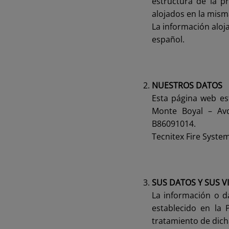
estructura de la p
alojados en la mism
La información aloj
español.
NUESTROS DATOS
Esta página web est
Monte Boyal – Avd
B86091014.
Tecnitex Fire Syste
SUS DATOS Y SUS V
La información o d
establecido en la 
tratamiento de dich