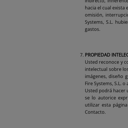
indirecto, inherent
hacia el cual exista
omisión, interrupc
Systems, S.L. hubi
gastos.
PROPIEDAD INTELE
Usted reconoce y c
intelectual sobre l
imágenes, diseño g
Fire Systems, S.L. o
Usted podrá hacer u
se lo autorice exp
utilizar esta pági
Contacto.