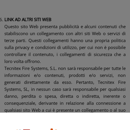
LINK AD ALTRI SITI WEB
Questo sito Web presenta pubblicità e alcuni contenuti che
stabiliscono un collegamento con altri siti Web o servizi di
terze parti. Questi collegamenti hanno una propria politica
sulla privacy e condizioni di utilizzo, per cui non è possibile
controllare il contenuto, i collegamenti di sicurezza che a
loro volta offrono.
Tecnitex Fire Systems, S.L. non sarà responsabile per tutte le
informazioni e/o contenuti, prodotti e/o servizi, non
generati direttamente da esso. Pertanto, Tecnitex Fire
Systems, SL, in nessun caso sarà responsabile per qualsiasi
danno, perdita o spesa, diretta o indiretta, inerente o
consequenziale, derivante in relazione alla connessione a
qualsiasi sito Web a cui è presente un collegamento o al suo
utilizzo o impossibilità di utilizzo o qualsiasi guasto nelle
prestazioni, errore, omissione, interruzione, difetto, ritardo