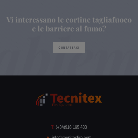
Vi interessano le cortine tagliafuoco
e le barriere al fumo?
CONTATTACI
T:
(+34)916 165 433
E:
info@tecnitexfire.com