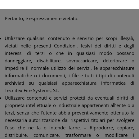
Pertanto, è espressamente vietato:
Utilizzare qualsiasi contenuto e servizio per scopi illegali,
vietati nelle presenti Condizioni, lesivi dei diritti e degli
interessi di terzi o che in qualsiasi modo possano
danneggiare, disabilitare, sovraccaricare, deteriorare o
impedire il normale utilizzo dei servizi, le apparecchiature
informatiche o i documenti, i file e tutti i tipi di contenuti
archiviati su qualsiasi apparecchiatura informatica di
Tecnitex Fire Systems, SL.
Utilizzare contenuti e servizi protetti da eventuali diritti di
proprietà intellettuale o industriale appartenenti all’ente o a
terzi, senza che l’utente abbia preventivamente ottenuto la
necessaria autorizzazione dai rispettivi titolari per svolgere
l’uso che ne fa o intende farne. – Riprodurre, copiare,
distribuire, comunicare, trasformare o modificare i