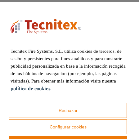
Analisi dei rischi
Controllo completo dei rischi esistenti e potenziali per garantire il
corretto funzionamento.
Tecnitex Fire Systems, S.L. utiliza cookies de terceros, de
sesión y persistentes para fines analíticos y para mostrarte
publicidad personalizada en base a la información recogida
Valutazione e gestione integrale
de tus hábitos de navegación (por ejemplo, las páginas
visitadas). Para obtener más información visite nuestra
Servizi di consulenza integrali qualunque sia l’attività o il settore e
política de cookies
l’area antincendio da considerare.
Rechazar
SONO INTERESSATO
Configurar cookies