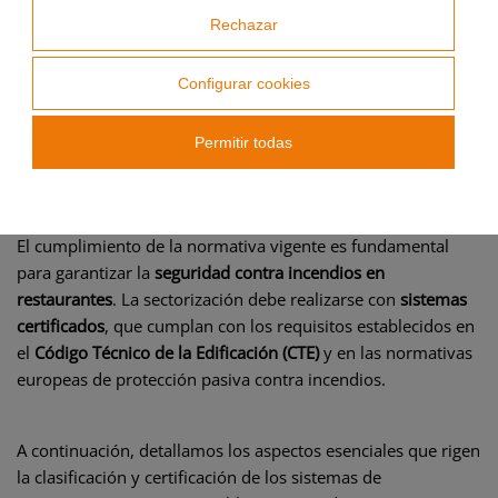
Rechazar
[relacionados]
Configurar cookies
Aspectos normativos clave para la sectorización en
Permitir todas
restaurantes
El cumplimiento de la normativa vigente es fundamental
para garantizar la
seguridad contra incendios en
restaurantes
. La sectorización debe realizarse con
sistemas
certificados
, que cumplan con los requisitos establecidos en
el
Código Técnico de la Edificación (CTE)
y en las normativas
europeas de protección pasiva contra incendios.
A continuación, detallamos los aspectos esenciales que rigen
la clasificación y certificación de los sistemas de