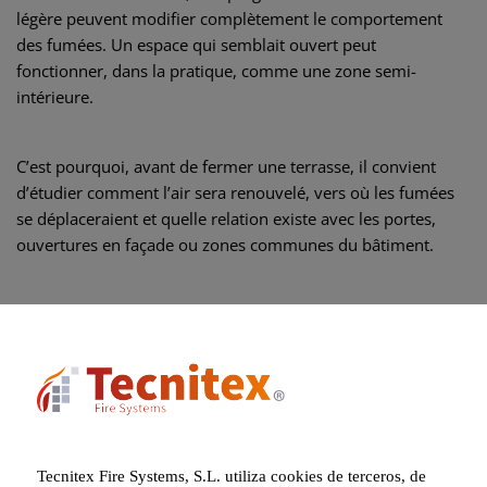
légère peuvent modifier complètement le comportement
des fumées. Un espace qui semblait ouvert peut
fonctionner, dans la pratique, comme une zone semi-
intérieure.
C’est pourquoi, avant de fermer une terrasse, il convient
d’étudier comment l’air sera renouvelé, vers où les fumées
se déplaceraient et quelle relation existe avec les portes,
ouvertures en façade ou zones communes du bâtiment.
Installations intégrées dès la phase de projet
Dans de nombreux restaurants extérieurs, l’éclairage, les
chauffages, les systèmes audio, les vitrines ou les points de
connexion électrique sont incorporés progressivement.
Cette croissance par couches peut générer des installations
Tecnitex Fire Systems, S.L. utiliza cookies de terceros, de