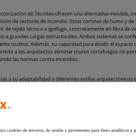
ctorización de Tecnitex ofrecen una alternativa invisible, i
visión de sectores de incendio. Estas cortinas de humo y de
ir de tejido técnico e ignífugo, concretamente en fibra de vid
cio a grandes cargas estructurales. Ambos sistemas se con
nte ocultos. Además, su capacidad para dividir el espacio
permite a los arquitectos eliminar muros cortafuegos no por
zando las normas contra incendios.
cias a su adaptabilidad a diferentes estilos arquitectónicos se
habilitaciones o en diseños nuevos sin restricciones signif
liza cookies de terceros, de sesión y persistentes para fines analíticos y