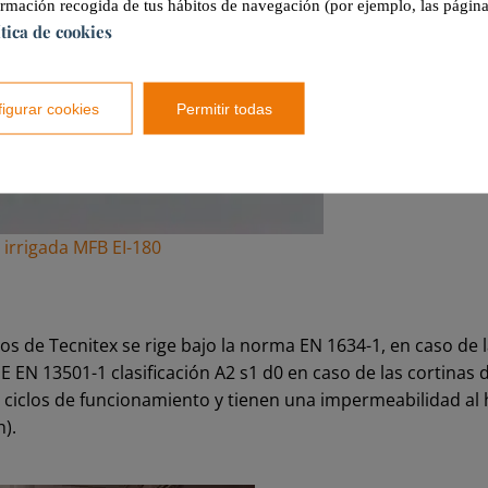
ormación recogida de tus hábitos de navegación (por ejemplo, las página
ítica de cookies
igurar cookies
Permitir todas
 irrigada MFB EI-180
s de Tecnitex se rige bajo la norma EN 1634-1, en caso de l
NE EN 13501-1 clasificación A2 s1 d0 en caso de las cortina
 ciclos de funcionamiento y tienen una impermeabilidad a
h).