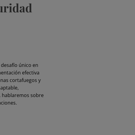
uridad
 desafío único en
mentación efectiva
inas cortafuegos y
daptable,
ás, hablaremos sobre
aciones.