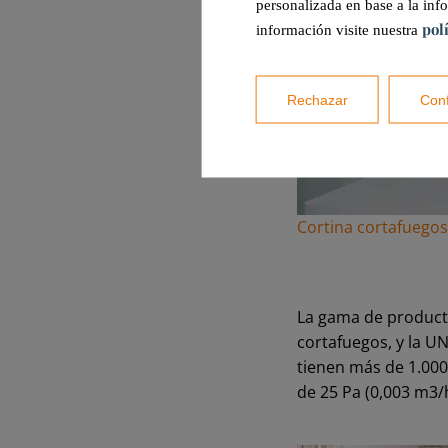
personalizada en base a la inf
pol
información visite nuestra
Rechazar
Conf
Cortina cortafuegos
La gama de producto
cortafuegos, y la U
tienen más de 1.000
de 25 Pa (0,003 m3/