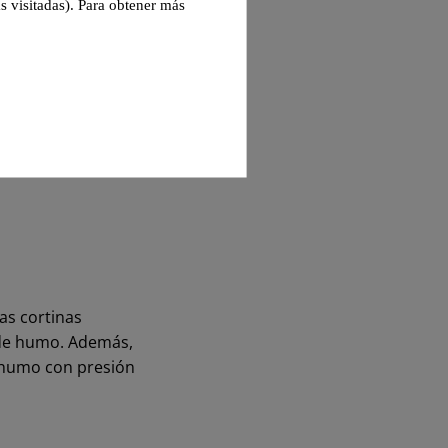
s visitadas). Para obtener más
as cortinas
s de humo. Además,
l humo con presión