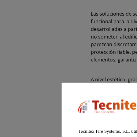
Las soluciones de se
funcional para la di
desarrolladas a part
no someten al edifi
parezcan discretame
protección fiable, 
elementos, garanti
A nivel estético, gra
implementación en re
Tecnitex Fire Systems, S.L. uti