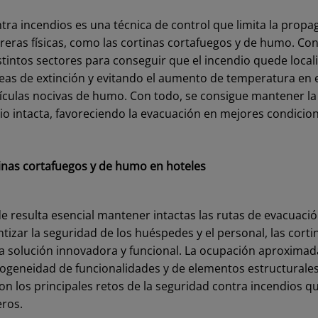
tra incendios es una técnica de control que limita la propag
ras físicas, como las cortinas cortafuegos y de humo. Consi
stintos sectores para conseguir que el incendio quede loca
reas de extinción y evitando el aumento de temperatura en el 
ículas nocivas de humo. Con todo, se consigue mantener la
cio intacta, favoreciendo la evacuación en mejores condicio
tinas cortafuegos y de humo en hoteles
e resulta esencial mantener intactas las rutas de evacuació
izar la seguridad de los huéspedes y el personal, las cort
a solución innovadora y funcional. La ocupación aproximada
ogeneidad de funcionalidades y de elementos estructurale
son los principales retos de la seguridad contra incendios
eros.