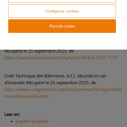
2025, de
https://www.boe.es/buscar/act.php?id=BOE-A-
Configurar cookies
1992-17363&p=20181208&tn=1#a3
Permitir todas
Boletín Oficial del Estado (BOE). (2025).
Real Decreto
164/2025 sur le règlement de sécurité contre les incendies
dans les établissements industriels
. BOE-A-2025-7190.
Récupéré le 25 septembre 2025, de
https://www.boe.es/buscar/act.php?id=BOE-A-2025-7190
Code Technique des Bâtiments. (s.f.).
Sécurité en cas
d’incendie
. Récupéré le 25 septembre 2025, de
https://www.codigotecnico.org/DocumentosCTE/SeguridadE
nCasoDeIncendio.html
Leer en:
Español (España)