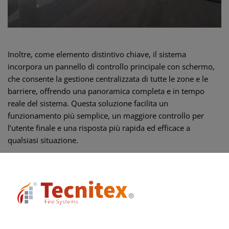
Inoltre, come elemento distintivo chiave, il sistema
incorpora un pannello di controllo principale con schermo,
che consente la gestione centralizzata di tutte le zone e le
barriere, offrendo una panoramica completa e in tempo
reale del sistema. Questa soluzione facilita un
funzionamento più semplice, un maggiore controllo per
l’utente finale e una risposta più rapida ed efficace a
qualsiasi situazione.
Più che semplice fornitura: supporto
completo
Questo progetto rispecchia il nostro modo di lavorare: