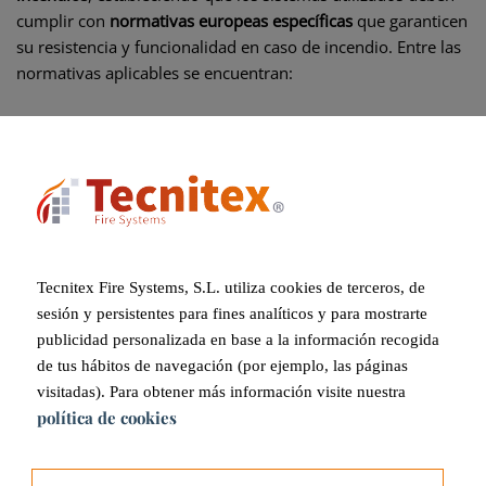
cumplir con
normativas europeas específicas
que garanticen
su resistencia y funcionalidad en caso de incendio. Entre las
normativas aplicables se encuentran:
UNE-EN 1634-1:
Regula los ensayos de resistencia al
fuego y control de humos en puertas, cerramientos y
ventanas practicables, asegurando su capacidad de
compartimentación.
UNE-EN 15269-11:
Aplicada a cortinas de tela
operables, amplía el campo de aplicación de los
Tecnitex Fire Systems, S.L. utiliza cookies de terceros, de
ensayos de resistencia al fuego, permitiendo
sesión y persistentes para fines analíticos y para mostrarte
extrapolar resultados en función de la configuración
publicidad personalizada en base a la información recogida
del sistema.
de tus hábitos de navegación (por ejemplo, las páginas
UNE-EN 16034:
Clave para el marcado CE de puertas y
visitadas). Para obtener más información visite nuestra
cortinas cortafuegos, garantizando su idoneidad como
política de cookies
sistemas de compartimentación en distintos sectores
industriales.
UNE 23740-2:2019:
Regula la instalación y