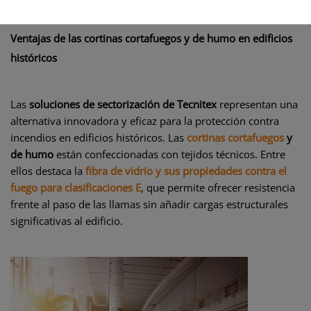
Ventajas de las cortinas cortafuegos y de humo en edificios
históricos
Las
soluciones de sectorización de Tecnitex
representan una
alternativa innovadora y eficaz para la protección contra
incendios en edificios históricos. Las
cortinas cortafuegos
y
de humo
están confeccionadas con tejidos técnicos. Entre
ellos destaca la
fibra de vidrio y sus propiedades contra el
fuego para clasificaciones E
, que permite ofrecer resistencia
frente al paso de las llamas sin añadir cargas estructurales
significativas al edificio.