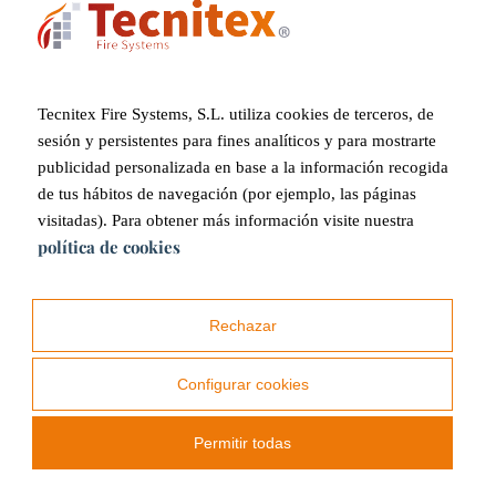
sistemas modernos de protección
contra incendios. Estas
estructuras a menudo no están diseñadas para soportar
cargas adicionales o integrar equipos de extinción, lo que
hace imprescindible el uso de sistemas
que permitan limitar
la propagación del fuego sin alterar la estética original.
Tecnitex Fire Systems, S.L. utiliza cookies de terceros, de
sesión y persistentes para fines analíticos y para mostrarte
publicidad personalizada en base a la información recogida
Zonas de almacenamiento de objetos de valor
de tus hábitos de navegación (por ejemplo, las páginas
visitadas). Para obtener más información visite nuestra
política de cookies
En los edificios históricos, las áreas que albergan obras de
arte, manuscritos y otros bienes patrimoniales presentan un
alto riesgo de pérdida irremplazable en caso de incendio
.
Rechazar
Además, estos espacios suelen contar con sistemas de
control de clima para preservar los objetos de la
degradación, lo que puede complicar la instalación de
Configurar cookies
medidas tradicionales de protección contra incendios.
Permitir todas