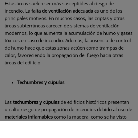
Estas áreas suelen ser más susceptibles al riesgo de
incendio. La
falta de ventilación adecuada
es uno de los
principales motivos. En muchos casos, las criptas y otras
áreas subterráneas carecen de sistemas de ventilación
modernos, lo que aumenta la acumulación de humo y gases
tóxicos en caso de incendio. Además, la ausencia de control
de humo hace que estas zonas actúen como trampas de
calor, favoreciendo la propagación del fuego hacia otras
áreas del edificio.
Techumbres y cúpulas
Las
techumbres y cúpulas
de edificios históricos presentan
un alto riesgo de propagación de incendios debido al uso de
materiales inflamables
como la madera, como se ha visto
anteriormente. Además de la inflamabilidad, la altura y el
diseño complejo de estas áreas dificultan la instalación de