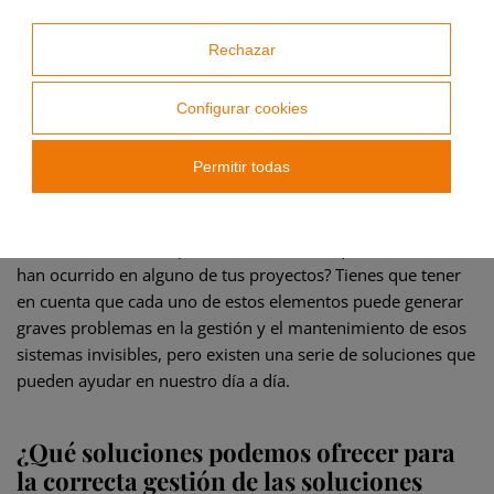
⇢ D. Falta de cuadros de control visibles
Rechazar
En muchas instalaciones no existe un fácil acceso al cuadro
Configurar cookies
de control de los sistemas invisibles. De esta forma, no se
puede controlar correctamente las cortinas cortafuegos ni
Permitir todas
conocer cómo se encuentran estos sistemas.
Tras leer todos estos puntos, ¿has notado que uno o varios
han ocurrido en alguno de tus proyectos? Tienes que tener
en cuenta que cada uno de estos elementos puede generar
graves problemas en la gestión y el mantenimiento de esos
sistemas invisibles, pero existen una serie de soluciones que
pueden ayudar en nuestro día a día.
¿Qué soluciones podemos ofrecer para
la correcta gestión de las soluciones