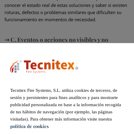
conocer el estado real de estas soluciones y saber si existen
roturas, defectos o problemas similares que dificulten su
funcionamiento en momentos de necesidad.
⇢ C. Eventos o acciones no visibles y no
registrados
Durante la vida útil de las cortinas cortafuegos, pueden
ocurrir también diferentes eventos más allá de una alarma
de incendios, como faltas de corriente eléctrica, fallos de
Tecnitex Fire Systems, S.L. utiliza cookies de terceros, de
baterías o motores y un largo etcétera. El hecho de no tener
sesión y persistentes para fines analíticos y para mostrarte
un control automático a tiempo real no permite registrar
publicidad personalizada en base a la información recogida
esas alertas ni detectar posibles patrones de
de tus hábitos de navegación (por ejemplo, las páginas
comportamiento, lo que puede dificultar el mantenimiento
visitadas). Para obtener más información visite nuestra
de las cortinas cortafuegos y su buen funcionamiento.
política de cookies