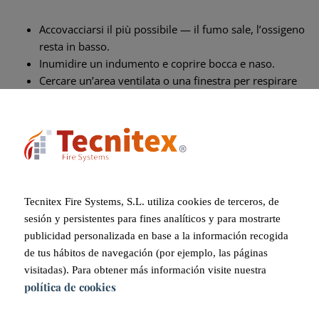
Accovacciarsi il più possibile — il fumo sale, l’ossigeno
resta in basso.
Inumidire un indumento e coprire bocca e naso.
Cercare un’area ventilata o una finestra per respirare
aria fresca.
È inoltre fondamentale avere un piano antincendio che
includa rilevatori, sistemi di estrazione del fumo (es.
evacuatori o ventilatori) e tende tagliafumo nelle zone
critiche.
Tecnitex Fire Systems, S.L. utiliza cookies de terceros, de
sesión y persistentes para fines analíticos y para mostrarte
Come possono aiutare le tende
publicidad personalizada en base a la información recogida
de tus hábitos de navegación (por ejemplo, las páginas
tagliafumo?
visitadas). Para obtener más información visite nuestra
política de cookies
Le tende tagliafumo sono schermi tessili che permettono di: