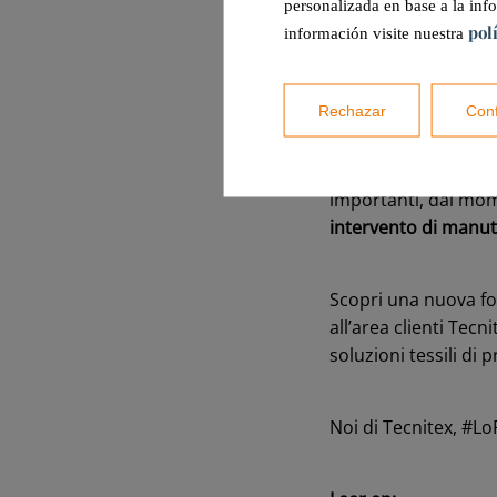
personalizada en base a la inf
pol
información visite nuestra
Il sistema di
avvisi e
siano sempre inform
Rechazar
Conf
Inoltre, la funzione 
dettagliato e garant
importanti, dal mome
intervento di manu
Scopri una nuova for
all’area clienti Tecn
soluzioni tessili di
Noi di Tecnitex, #L