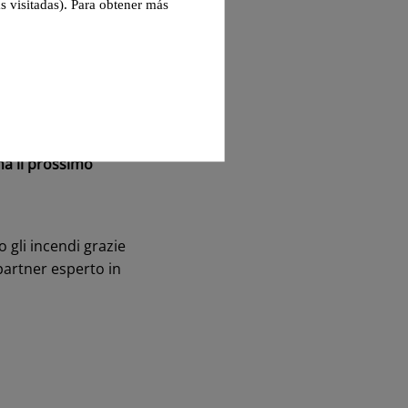
s visitadas). Para obtener más
a che gli operatori
tivo.
onitoraggio
nno più date
na il prossimo
 gli incendi grazie
n partner esperto in