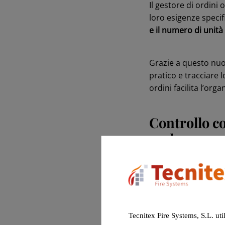
Il gestore di ordini 
loro esigenze specif
e il numero di unità
Grazie a questo nuo
pratico e tracciare 
ordini facilita l’or
Controllo c
reale
La funzione
progett
a qualsiasi tipo di 
stato di ogni appar
tranquillità.
Tecnitex Fire Systems, S.L. uti