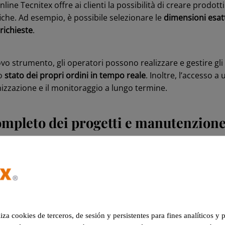
online Tecnitex offre ai clienti la possibilità di creare prodott
iche. Ad esempio, è possibile selezionare le
dimensioni esat
 richieste
.
vo strumento, gli operatori possono realizzare e gestire gli
lo
stato dei propri ordini in tempo reale
. Inoltre, l’accesso a
ganizzazione e il monitoraggio a lungo termine.
ompleto dei progetti e manutenzion
i e manutenzioni
della nuova area clienti Tecnitex garantisce 
informazione sui propri progetti in maniera centralizzata: p
ecchiatura, progetto per progetto, in tempo reale
, per un m
liza cookies de terceros, de sesión y persistentes para fines analíticos y