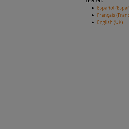
Leer en:
Español (Espa
Français (Fran
English (UK)