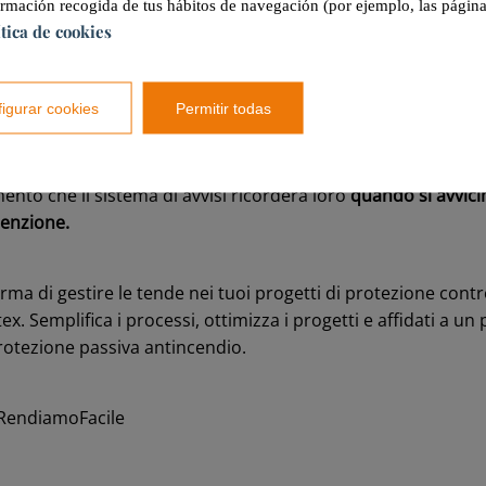
ormación recogida de tus hábitos de navegación (por ejemplo, las página
ítica de cookies
 notifiche dirette
sullo stato di ogni apparecchiatura assicur
ati e che, quindi, possano adottare misure in modo tempes
igurar cookies
Permitir todas
di
cronologia delle manutenzioni e interventi
consente un m
isce prestazioni ottimali nel tempo. I clienti non si perdera
nto che il sistema di avvisi ricorderà loro
quando si avvici
tenzione.
ma di gestire le tende nei tuoi progetti di protezione contro
itex. Semplifica i processi, ottimizza i progetti e affidati a u
 protezione passiva antincendio.
oRendiamoFacile