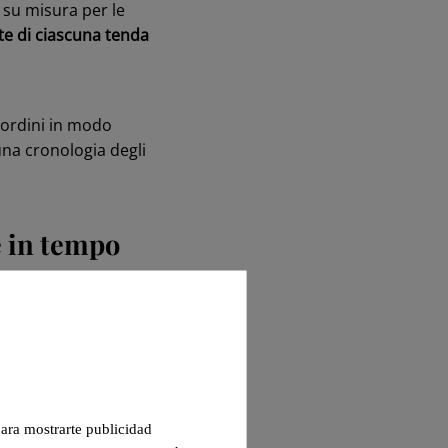
i su misura per le
te di ciascuna tenda
 ordini in modo
 una cronologia degli
e in tempo
ai clienti l’accesso
ossono
monitorare lo
aggiore controllo e
 para mostrarte publicidad