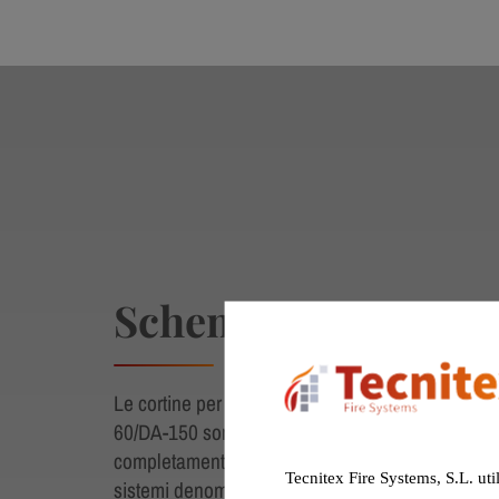
Schema tecnico
Le cortine per il controllo dei fumi TECNITEX 
60/DA-150 sono installate con lo scopo di chiude
completamente il serbatoio di fumo fino al livello
Tecnitex Fire Systems, S.L. uti
sistemi denominati ASB-3 & ASB-4, la loro proge