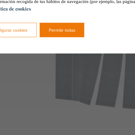
ormación recogida de tus hábitos de navegación (por ejemplo, las página
vacuazione delle
ítica de cookies
o posizione
ticale con
rizzontale con
igurar cookies
Permitir todas
on chiusura