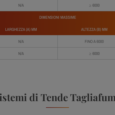
N/A
≥ 6000
DIMENSIONI MASSIME
LARGHEZZA (A) MM
ALTEZZA (B) MM
N/A
FINO A 6000
N/A
≥ 6000
istemi di
Tende Tagliafu