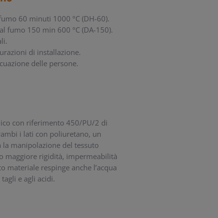
 fumo 60 minuti 1000 ºC (DH-60).
 al fumo 150 min 600 ºC (DA-150).
li.
urazioni di installazione.
vacuazione delle persone.
ico con riferimento 450/PU/2 di
trambi i lati con poliuretano, un
ta la manipolazione del tessuto
o maggiore rigidità, impermeabilità
to materiale respinge anche l’acqua
agli e agli acidi.