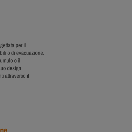
ttata per il
abili o di evacuazione.
cumulo o il
suo design
i attraverso il
one