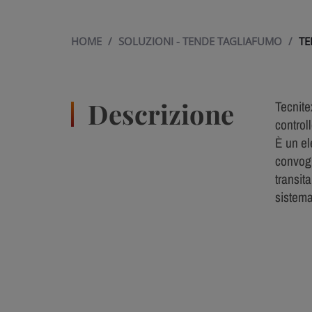
HOME
/
SOLUZIONI - TENDE TAGLIAFUMO
/
TE
Descrizione
Tecnite
control
È un el
convogl
transit
sistema