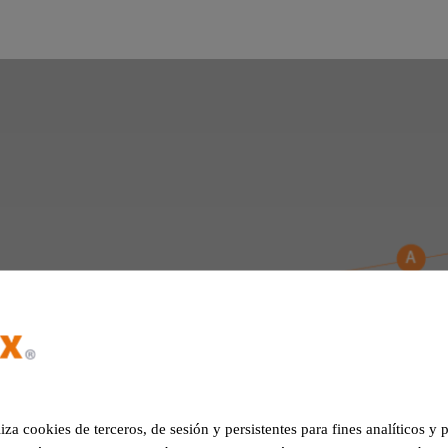
MSBEX DH-
re
 del pavimento,
liza cookies de terceros, de sesión y persistentes para fines analíticos y
ttazione e