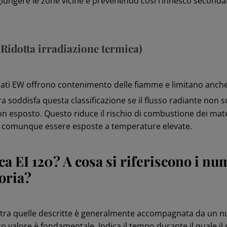
ungere le zone vicine e prevenendo così l’innesco secondari
 Ridotta irradiazione termica)
ficati EW offrono contenimento delle fiamme e limitano anche
a soddisfa questa classificazione se il flusso radiante non
n esposto. Questo riduce il rischio di combustione dei mater
 comunque essere esposte a temperature elevate.
ca EI 120? A cosa si riferiscono i n
oria?
e tra quelle descritte è generalmente accompagnata da un 
valore è fondamentale. Indica il tempo durante il quale il