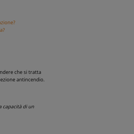
azione?
ia?
dere che si tratta
tezione antincendio.
la capacità di un