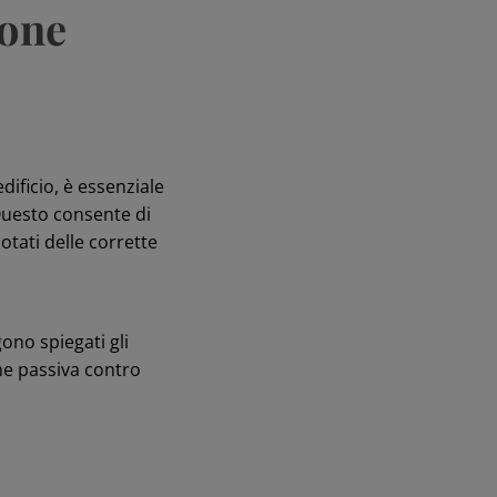
ione
ificio, è essenziale
 Questo consente di
otati delle corrette
ono spiegati gli
ne passiva contro