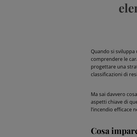
ele
Quando si sviluppa u
comprendere le carat
progettare una strat
classificazioni di re
Ma sai davvero cos
aspetti chiave di q
l’incendio efficace ne
Cosa impare