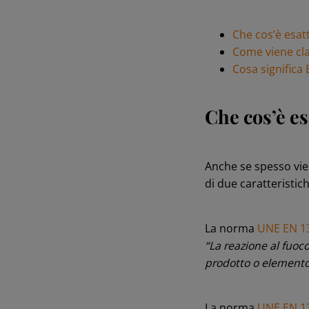
Che cos’è esat
Come viene cla
Cosa significa 
Che cos’è es
Anche se spesso vie
di due caratteristi
La norma
UNE EN 1
“La reazione al fuoco
prodotto o elemento 
La norma
UNE EN 1