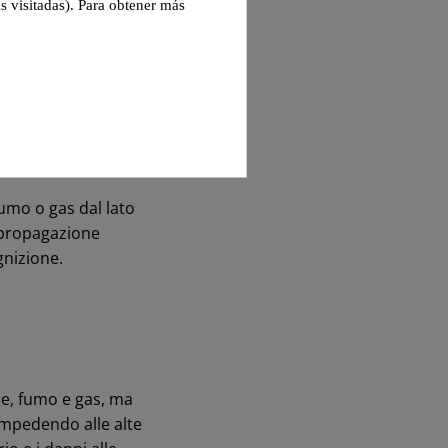
s visitadas). Para obtener más
abili alle barriere
fumo o gas dal lato
 propagazione
gnizione.
me, fumo e gas, ma
impedendo alle alte