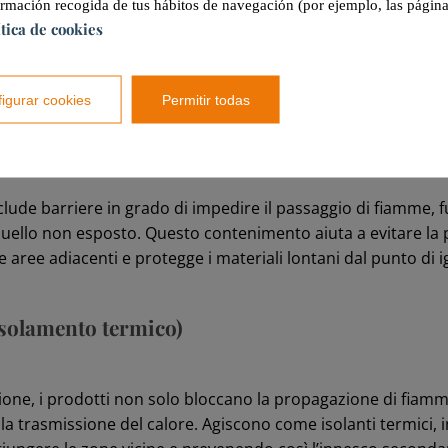
ormación recogida de tus hábitos de navegación (por ejemplo, las página
ítica de cookies
tiva, riconosciamo oggi tre principali classificazioni applic
elementi di compartimentazione:
igurar cookies
Permitir todas
lude barriere in grado di impedire il passaggio di fiamme, 
quello non esposto. Questo contenimento aiuta a evitare la
le aree adiacenti e protegge i materiali lontani dal punto di i
 Isolamento termico)
zione, i prodotti non solo bloccano la propagazione di fiam
a trasmissione del calore. Agiscono come isolanti termici, 