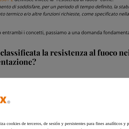
nto di soddisfare, per un periodo di tempo definito, la stabil
ento termico e/o altre funzioni richieste, come specificato nel
 entrambi i concetti, passiamo a una domanda fondament
lassificata la resistenza al fuoco ne
ntazione?
one della resistenza al fuoco in un sistema di compartiment
rare le diverse classificazioni in uso nel settore.
 spagnola distingueva solo due categorie: RF e PF. Tuttavia
3501-2 a livello europeo, i criteri e le terminologie sono sta
liza cookies de terceros, de sesión y persistentes para fines analíticos y