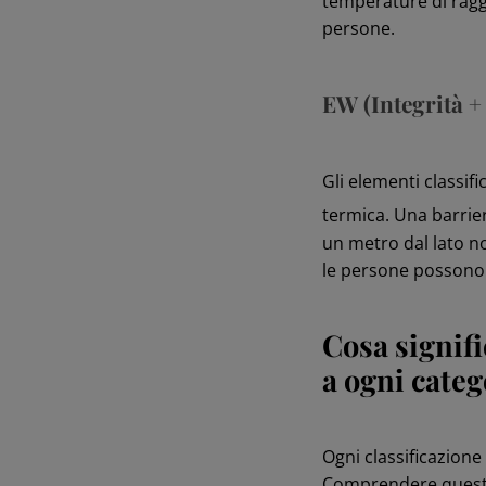
temperature di raggi
persone.
EW (Integrità +
Gli elementi classi
termica. Una barrier
un metro dal lato no
le persone possono
Cosa signifi
a ogni categ
Ogni classificazion
Comprendere questo 