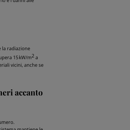
o e i danni alle
 la radiazione
2
 supera 15 kW/m
a
iali vicini, anche se
umeri accanto
numero.
 sistema mantiene le