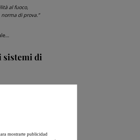
ità al fuoco,
la norma di prova.”
ale…
i sistemi di
azione, è
, con l’introduzione
ti armonizzati tra i
 para mostrarte publicidad