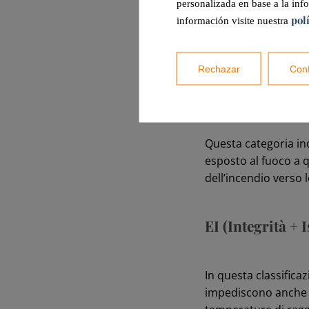
personalizada en base a la inf
pol
información visite nuestra
Secondo questa norma
antincendio e agli 
Rechazar
Conf
E (Integrità)
Questa categoria inc
esposto al fuoco a 
dell’incendio verso 
EI (Integrità +
In questa classifica
impediscono anche l